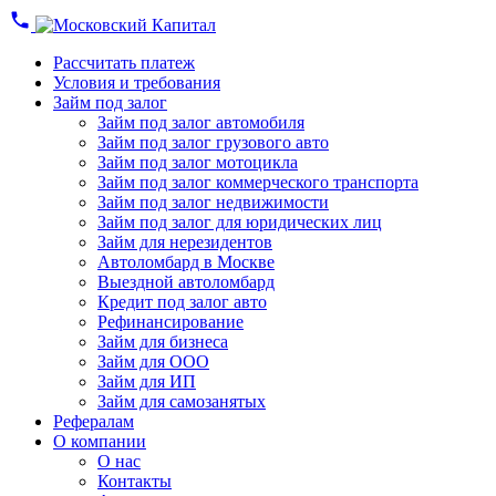
Рассчитать платеж
Условия и требования
Займ под залог
Займ под залог автомобиля
Займ под залог грузового авто
Займ под залог мотоцикла
Займ под залог коммерческого транспорта
Займ под залог недвижимости
Займ под залог для юридических лиц
Займ для нерезидентов
Автоломбард в Москве
Выездной автоломбард
Кредит под залог авто
Рефинансирование
Займ для бизнеса
Займ для ООО
Займ для ИП
Займ для самозанятых
Рефералам
О компании
О нас
Контакты