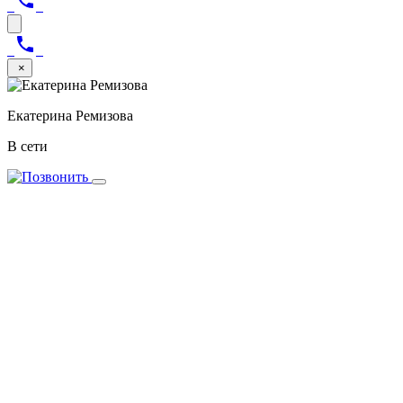
×
Екатерина Ремизова
В сети
Здравствуйте! Чем я могу Вам помочь?
Представьтесь в чате
Отправить
На нашем сайте используются cookie-файлы. Продолжая