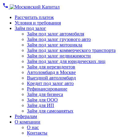
Рассчитать платеж
Условия и требования
Займ под залог
Займ под залог автомобиля
Займ под залог грузового авто
Займ под залог мотоцикла
Займ под залог коммерческого транспорта
Займ под залог недвижимости
Займ под залог для юридических лиц
Займ для нерезидентов
Автоломбард в Москве
Выездной автоломбард
Кредит под залог авто
Рефинансирование
Займ для бизнеса
Займ для ООО
Займ для ИП
Займ для самозанятых
Рефералам
О компании
О нас
Контакты